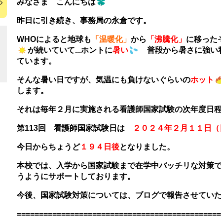
みなさま こんにちは
昨日に引き続き、事務局の永倉です。
WHOによると地球も
「温暖化」
から
「沸騰化」
に移った
が続いていて...ホントに
暑い
普段から暑さに強い
ています。
そんな暑い日ですが、気温にも負けないぐらいの
ホット
します。
それは毎年２月に実施される看護師国家試験の次年度日
第113回 看護師国家試験日は
２０２４年２月１１日（
今日からちょうど
１９４日後
となりました。
本校では、入学から国家試験まで在学中バッチリな対策
うようにサポートしております。
今後、国家試験対策については、ブログで報告させてい
==============================================