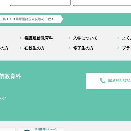
！第１１３回看護師国家試験の日程！
看護通信教育科
入学について
よく
えの方
在校生の方
修了生の方
プラ
信教育科
06-6399-3731
737