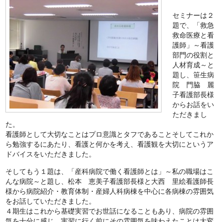
セミナーは２
題で、「救急
救命医療と看
護師」～看護
部門の役割と
人材育成～と
題し、笹生病
院 門脇 麗
子看護部長様
からお話をい
ただきまし
た。
看護師として大切なことはプロ意識とタフであることそしてこれか
ら勉強するにあたり、看護と何かを考え、看護観を大切にというア
ドバイスをいただきました。
そしてもう１題は、「産科病院で働く看護師とは」～私の職場はこ
んな病院～と題し、松本 恵美子看護部長様と大西 里絵看護師長
様から病院紹介・教育体制・産婦人科病棟を中心に各病棟の雰囲気
をお話していただきました。
４期生はこれから基礎実習でお世話になることもあり、病院の雰囲
気を十分に感じ、実習に行く前にその雰囲気を味わえたことは大変