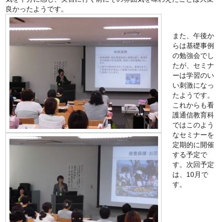
良かったようです。
また、午後か
らは基礎事例
の勉強会でし
たが、セミナ
ーは学習のい
い刺激になっ
たようです。
これからも看
護通信教育科
ではこのよう
なセミナーを
定期的に開催
する予定で
す。次回予定
は、10月で
す。