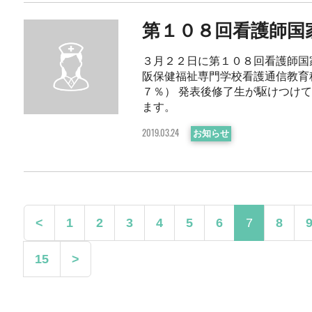
第１０８回看護師国
３月２２日に第１０８回看護師国
阪保健福祉専門学校看護通信教育
７％） 発表後修了生が駆けつけ
ます。
お知らせ
2019.03.24
<
1
2
3
4
5
6
7
8
15
>