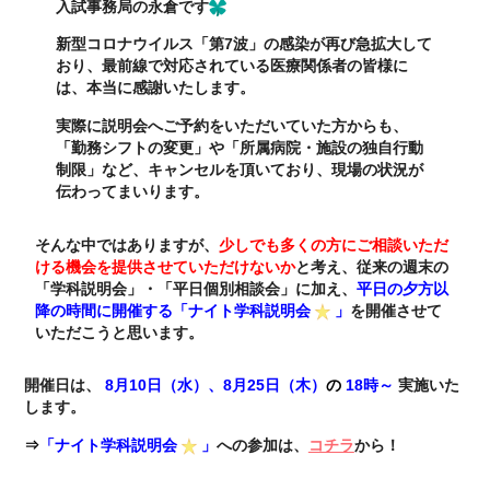
入試事務局の永倉です
新型コロナウイルス「第7波」の感染が再び急拡大して
おり、最前線で対応されている医療関係者の皆様に
は、本当に感謝いたします。
実際に説明会へご予約をいただいていた方からも、
「勤務シフトの変更」や「所属病院・施設の独自行動
制限」など、キャンセルを頂いており、現場の状況が
伝わってまいります。
そんな中ではありますが、
少しでも多くの方にご相談いただ
ける機会を提供させていただけないか
と考え、従来の週末の
「学科説明会」・「平日個別相談会」に加え、
平日の夕方以
降の時間に開催する「ナイト学科説明会
」
を開催させて
いただこうと思います。
開催日は、
8月10日（水）、8月25日（木）
の
18時～
実施いた
します。
⇒
「
ナイト学科説明会
」
への参加は、
コチラ
から！