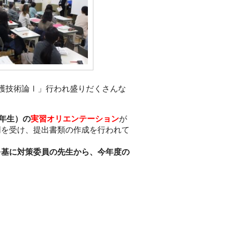
護技術論Ⅰ」行われ盛りだくさんな
2年生）の
実習オリエンテーション
が
明を受け、提出書類の作成を行われて
を基に対策委員の先生から、今年度の