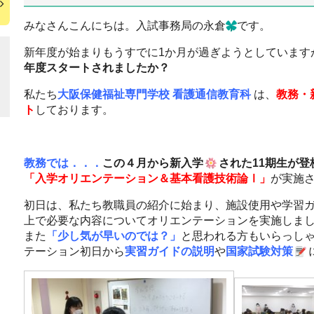
みなさんこんにちは。入試事務局の永倉
です。
新年度が始まりもうすでに1か月が過ぎようとしています
年度スタートされましたか？
私たち
大阪保健福祉専門学校 看護通信教育科
は、
教務・
ト
しております。
教務では．．．
この４月から新入学
された11期生が登
「入学オリエンテーション＆基本看護技術論Ⅰ」
が実施
初日は、私たち教職員の紹介に始まり、施設使用や学習ガ
上で必要な内容についてオリエンテーションを実施しま
また
「少し気が早いのでは？」
と思われる方もいらっし
テーション初日から
実習ガイドの説明
や
国家試験対策